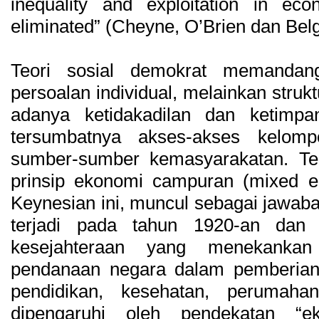
inequality and exploitation in eco
eliminated” (Cheyne, O’Brien dan Bel
Teori sosial demokrat memandan
persoalan individual, melainkan struk
adanya ketidakadilan dan ketimp
tersumbatnya akses-akses kelomp
sumber-sumber kemasyarakatan. Teo
prinsip ekonomi campuran (mixed
Keynesian ini, muncul sebagai jawab
terjadi pada tahun 1920-an dan
kesejahteraan yang menekanka
pendanaan negara dalam pemberian p
pendidikan, kesehatan, perumaha
dipengaruhi oleh pendekatan “e