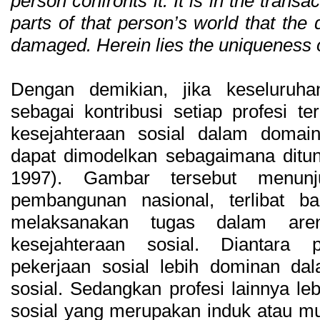
person confronts it. It is in the tran
parts of that person’s world that the 
damaged. Herein lies the uniqueness 
Dengan demikian, jika keseluruha
sebagai kontribusi setiap profesi 
kesejahteraan sosial dalam doma
dapat dimodelkan sebagaimana ditun
1997). Gambar tersebut menun
pembangunan nasional, terlibat b
melaksanakan tugas dalam are
kesejahteraan sosial. Diantara pr
pekerjaan sosial lebih dominan d
sosial. Sedangkan profesi lainnya 
sosial yang merupakan induk atau m